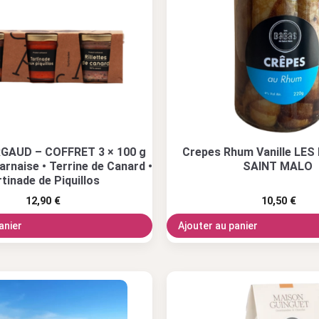
GAUD – COFFRET 3 × 100 g
Crepes Rhum Vanille LES
arnaise • Terrine de Canard •
SAINT MALO
tinade de Piquillos
12,90
€
10,50
€
anier
Ajouter au panier