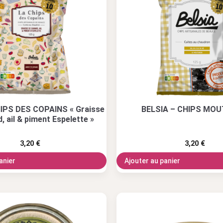
IPS DES COPAINS « Graisse
BELSIA – CHIPS MO
, ail & piment Espelette »
3,20
€
3,20
€
anier
Ajouter au panier