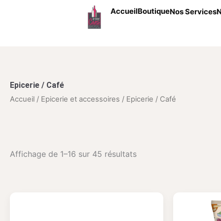
Aller au contenu
Accueil
Boutique
Nos Services
N
Epicerie / Café
Accueil
/
Epicerie et accessoires
/ Epicerie / Café
Trié par popularité
Affichage de 1–16 sur 45 résultats