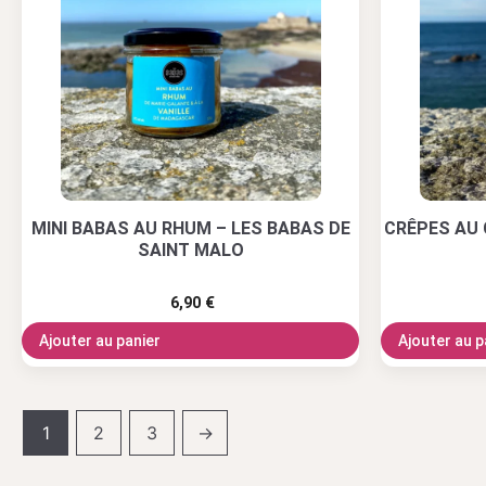
MINI BABAS AU RHUM – LES BABAS DE
CRÊPES AU 
SAINT MALO
6,90
€
Ajouter au panier
Ajouter au p
1
2
3
→