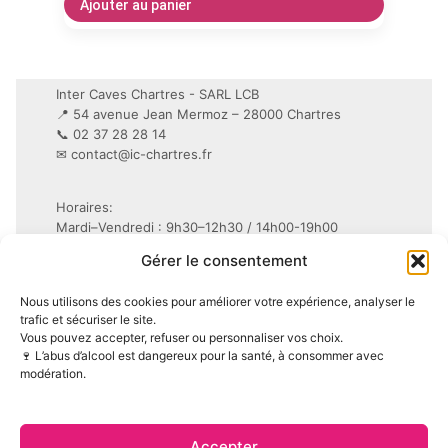
Ajouter au panier
Inter Caves Chartres - SARL LCB
📍 54 avenue Jean Mermoz – 28000 Chartres
📞 02 37 28 28 14
✉
contact@ic-chartres.fr
Horaires:
Mardi–Vendredi : 9h30–12h30 / 14h00-19h00
Samedi : 9h30–19h non-stop
Gérer le consentement
Conditions Générales de Vente (CGV)
Nous utilisons des cookies pour améliorer votre expérience, analyser le
Mentions légales
trafic et sécuriser le site.
Vous pouvez accepter, refuser ou personnaliser vos choix.
Politique de confidentialité (RGPD)
🍷 L’abus d’alcool est dangereux pour la santé, à consommer avec
Politique de cookies (UE)
modération.
Accepter