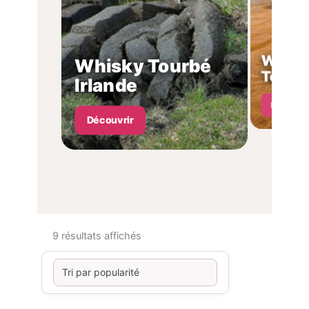
Whisk
Whisky Tourbé
Tourbé
Irlande
Découvri
Découvrir
Trié par popularité
9 résultats affichés