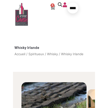
Aller au contenu
0
Panier
Whisky Irlande
Accueil
/
Spiritueux
/
Whisky
/ Whisky Irlande