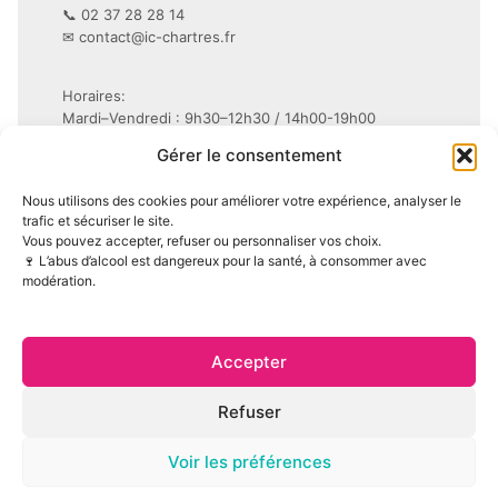
📞 02 37 28 28 14
✉
contact@ic-chartres.fr
Horaires:
Mardi–Vendredi : 9h30–12h30 / 14h00-19h00
Samedi : 9h30–19h non-stop
Gérer le consentement
Conditions Générales de Vente (CGV)
Nous utilisons des cookies pour améliorer votre expérience, analyser le
Mentions légales
trafic et sécuriser le site.
Vous pouvez accepter, refuser ou personnaliser vos choix.
Politique de confidentialité (RGPD)
🍷 L’abus d’alcool est dangereux pour la santé, à consommer avec
Politique de cookies (UE)
modération.
Accepter
Refuser
© 2026 Les Copains de Boisson — Tous droits réservés —
Voir les préférences
Site réalisé par
NovaDigiCo
L’abus d’alcool est dangereux pour la santé, à consommer avec