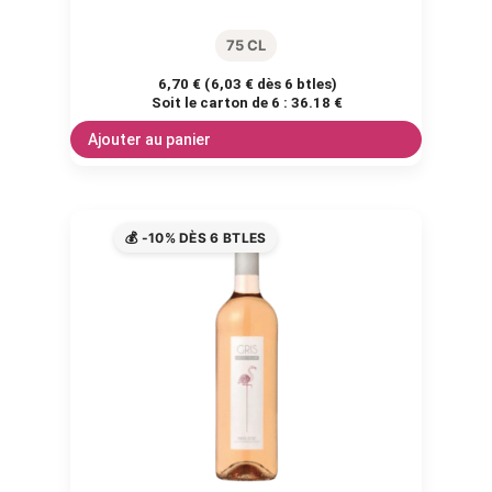
75 CL
6,70
€
(
6,03
€
dès 6 btles)
Soit le carton de 6 :
36.18 €
Ajouter au panier
💰 -10% DÈS 6 BTLES