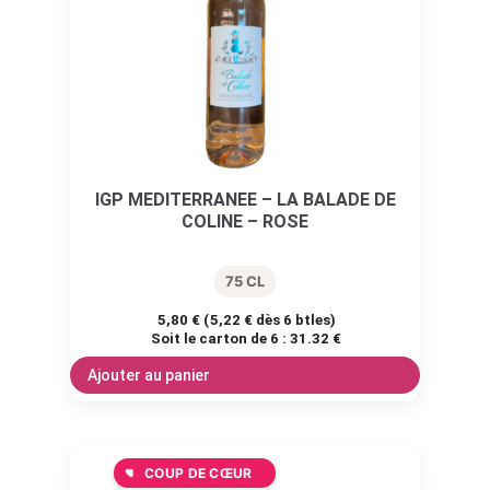
IGP MEDITERRANEE – LA BALADE DE
COLINE – ROSE
75 CL
5,80
€
(
5,22
€
dès 6 btles)
Soit le carton de 6 :
31.32 €
Ajouter au panier
COUP DE CŒUR