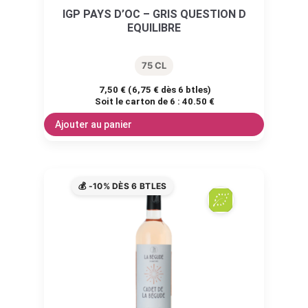
IGP PAYS D’OC – GRIS QUESTION D
EQUILIBRE
75 CL
7,50
€
(
6,75
€
dès 6 btles)
Soit le carton de 6 :
40.50 €
Ajouter au panier
💰 -10% DÈS 6 BTLES