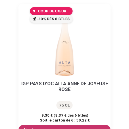
COUP DE CŒUR
💰 -10% DÈS 6 BTLES
IGP PAYS D’OC ALTA ANNE DE JOYEUSE
ROSÉ
75 CL
9,30
€
(
8,37
€
dès 6 btles)
Soit le carton de 6 :
50.22 €