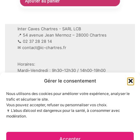
Ajouter au panier
Inter Caves Chartres - SARL LCB
📍 54 avenue Jean Mermoz – 28000 Chartres
📞 02 37 28 28 14
✉
contact@ic-chartres.fr
Horaires:
Mardi–Vendredi : 9h30–12h30 / 14h00-19h00
Samedi : 9h30–19h non-stop
Gérer le consentement
Conditions Générales de Vente (CGV)
Nous utilisons des cookies pour améliorer votre expérience, analyser le
Mentions légales
trafic et sécuriser le site.
Vous pouvez accepter, refuser ou personnaliser vos choix.
Politique de confidentialité (RGPD)
🍷 L’abus d’alcool est dangereux pour la santé, à consommer avec
Politique de cookies (UE)
modération.
Accepter