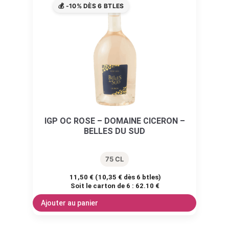
💰 -10% DÈS 6 BTLES
IGP OC ROSE – DOMAINE CICERON –
BELLES DU SUD
75 CL
11,50
€
(
10,35
€
dès 6 btles)
Soit le carton de 6 :
62.10 €
Ajouter au panier