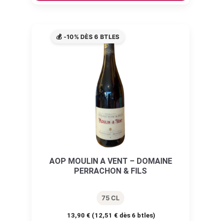
💰 -10% DÈS 6 BTLES
AOP MOULIN A VENT – DOMAINE
PERRACHON & FILS
75 CL
13,90
€
(
12,51
€
dès 6 btles)