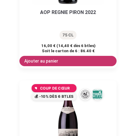
AOP REGNIE PIRON 2022
75 CL
16,00
€
(
14,40
€
dès 6 btles)
Soit le carton de 6 :
86.40 €
Ajouter au panier
COUP DE CŒUR
💰 -10% DÈS 6 BTLES