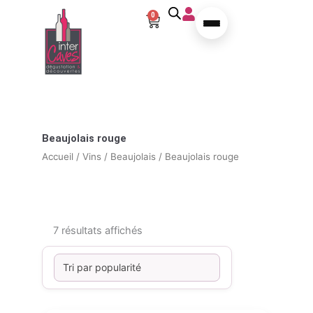
Aller au contenu
0
Panier
Beaujolais rouge
Accueil
/
Vins
/
Beaujolais
/ Beaujolais rouge
Trié par popularité
7 résultats affichés