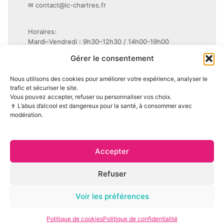
✉
contact@ic-chartres.fr
Horaires:
Mardi–Vendredi : 9h30–12h30 / 14h00-19h00
Samedi : 9h30–19h non-stop
Gérer le consentement
Conditions Générales de Vente (CGV)
Nous utilisons des cookies pour améliorer votre expérience, analyser le
Mentions légales
trafic et sécuriser le site.
Vous pouvez accepter, refuser ou personnaliser vos choix.
Politique de confidentialité (RGPD)
🍷 L’abus d’alcool est dangereux pour la santé, à consommer avec
Politique de cookies (UE)
modération.
Accepter
Refuser
© 2026 Les Copains de Boisson — Tous droits réservés —
Voir les préférences
Site réalisé par
NovaDigiCo
L’abus d’alcool est dangereux pour la santé, à consommer avec
Politique de cookies
Politique de confidentialité
modération. Vente interdite aux mineurs.