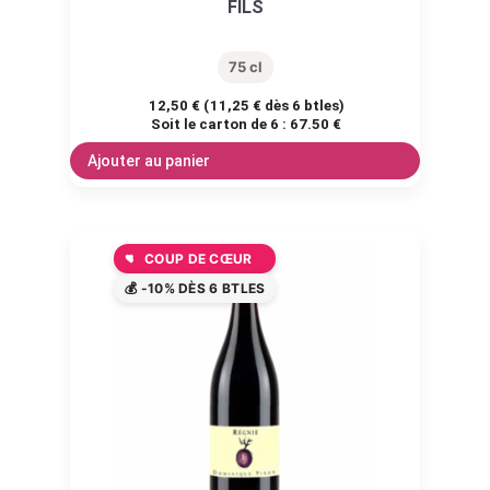
FILS
75 cl
12,50
€
(
11,25
€
dès 6 btles)
Soit le carton de 6 :
67.50 €
Ajouter au panier
COUP DE CŒUR
💰 -10% DÈS 6 BTLES