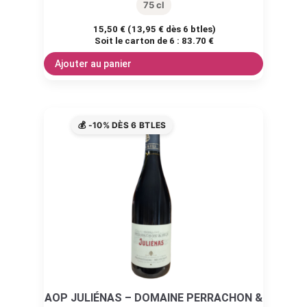
75 cl
15,50
€
(
13,95
€
dès 6 btles)
Soit le carton de 6 :
83.70 €
Ajouter au panier
💰 -10% DÈS 6 BTLES
AOP JULIÉNAS – DOMAINE PERRACHON &