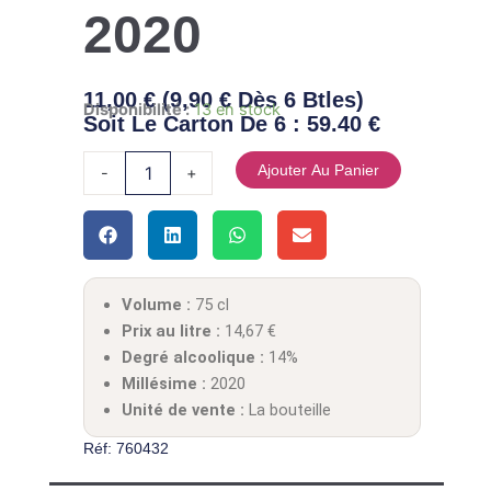
2020
11,00
€
(
9,90
€
Dès 6 Btles)
quantité de AOP CAHORS CHATEAU DE CENAC PRESTI
Disponibilité :
13 en stock
Soit Le Carton De 6 :
59.40 €
Ajouter Au Panier
-
+
Volume :
75 cl
Prix au litre :
14,67
€
Degré alcoolique :
14%
Millésime :
2020
Unité de vente :
La bouteille
Réf: 760432