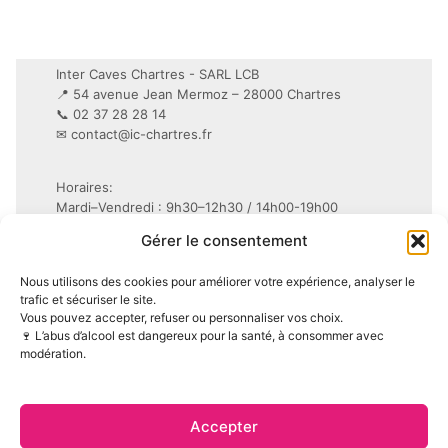
Inter Caves Chartres - SARL LCB
📍 54 avenue Jean Mermoz – 28000 Chartres
📞 02 37 28 28 14
✉
contact@ic-chartres.fr
Horaires:
Mardi–Vendredi : 9h30–12h30 / 14h00-19h00
Samedi : 9h30–19h non-stop
Gérer le consentement
Conditions Générales de Vente (CGV)
Nous utilisons des cookies pour améliorer votre expérience, analyser le
Mentions légales
trafic et sécuriser le site.
Vous pouvez accepter, refuser ou personnaliser vos choix.
Politique de confidentialité (RGPD)
🍷 L’abus d’alcool est dangereux pour la santé, à consommer avec
Politique de cookies (UE)
modération.
Accepter