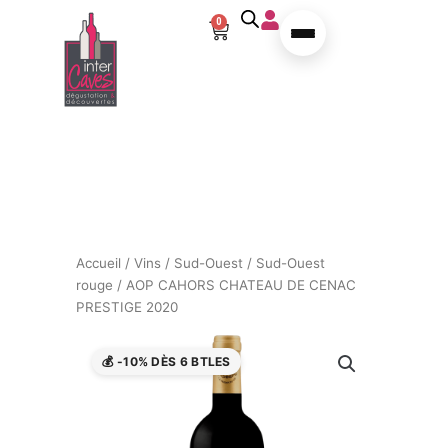
Aller au contenu
0
Panier
Accueil
/
Vins
/
Sud-Ouest
/
Sud-Ouest
rouge
/ AOP CAHORS CHATEAU DE CENAC
PRESTIGE 2020
💰 -10% DÈS 6 BTLES