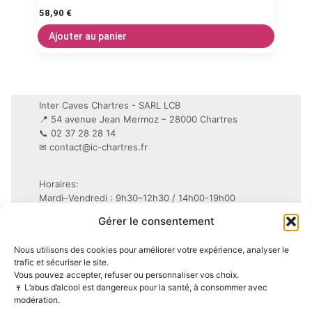
58,90
€
Ajouter au panier
Inter Caves Chartres - SARL LCB
📍 54 avenue Jean Mermoz – 28000 Chartres
📞 02 37 28 28 14
✉
contact@ic-chartres.fr
Horaires:
Mardi–Vendredi : 9h30–12h30 / 14h00-19h00
Samedi : 9h30–19h non-stop
Gérer le consentement
Conditions Générales de Vente (CGV)
Nous utilisons des cookies pour améliorer votre expérience, analyser le
Mentions légales
trafic et sécuriser le site.
Vous pouvez accepter, refuser ou personnaliser vos choix.
Politique de confidentialité (RGPD)
🍷 L’abus d’alcool est dangereux pour la santé, à consommer avec
Politique de cookies (UE)
modération.