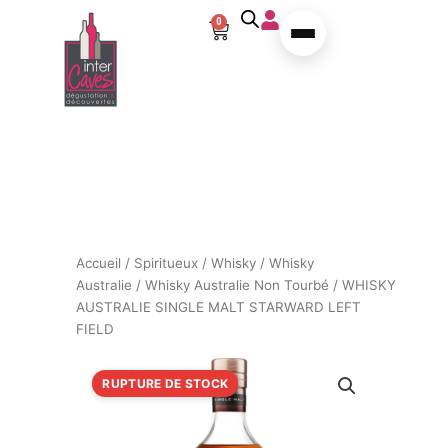
Aller au contenu
0
Panier
Accueil
/
Spiritueux
/
Whisky
/
Whisky
Australie
/
Whisky Australie Non Tourbé
/ WHISKY
AUSTRALIE SINGLE MALT STARWARD LEFT
FIELD
RUPTURE DE STOCK