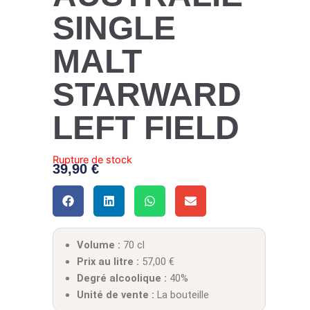
SINGLE
MALT
STARWARD
LEFT FIELD
Rupture de stock
39,90
€
Volume :
70 cl
Prix au litre :
57,00
€
Degré alcoolique :
40%
Unité de vente :
La bouteille