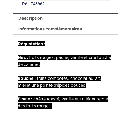
Réf: 748962
Description
Informations complémentaires
Dégustation :
Nez :
fruits rouges, pêche, vanille et une touche
de caramel.
Bouche :
fruits compotés, chocolat au lait,
miel et une pointe d’épices douces.
Finale :
chêne toasté, vanille et un léger retour
des fruits rouges.