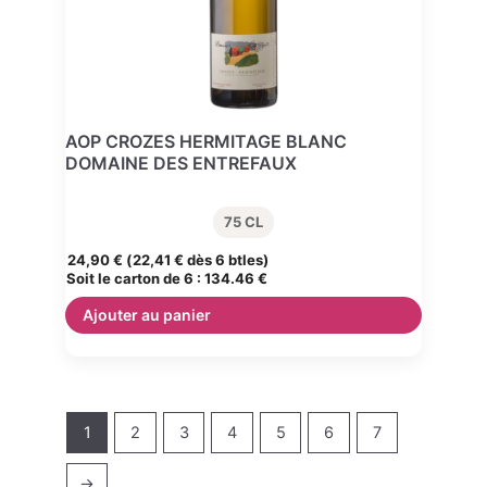
AOP CROZES HERMITAGE BLANC
DOMAINE DES ENTREFAUX
75 CL
24,90
€
(
22,41
€
dès 6 btles)
Soit le carton de 6 :
134.46 €
Ajouter au panier
1
2
3
4
5
6
7
→