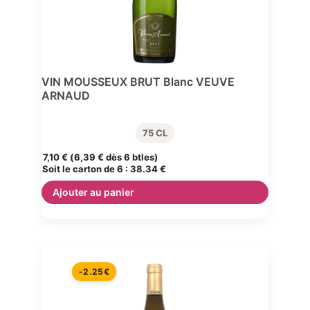
VIN MOUSSEUX BRUT Blanc VEUVE
ARNAUD
75 CL
7,10
€
(
6,39
€
dès 6 btles)
Soit le carton de 6 :
38.34 €
Ajouter au panier
Le prix initial était : 9,45 €.
Le prix actuel est : 7,20 €.
-2.25€