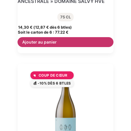
ANCESTRALE » DOMAINE SALVY HVE
75 CL
14,30
€
(
12,87
€
dès 6 btles)
Soit le carton de 6 :
77.22 €
Ajouter au panier
COUP DE CŒUR
💰 -10% DÈS 6 BTLES