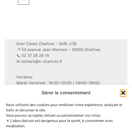
Inter Caves Chartres - SARL LCB
📍 54 avenue Jean Mermoz – 28000 Chartres
📞 02 37 28 28 14
✉
contact@ic-chartres.fr
Horaires:
Mardi–Vendredi : 9h30–12h30 / 14h00-19h00
Samedi : 9h30–19h non-stop
Gérer le consentement
Conditions Générales de Vente (CGV)
Nous utilisons des cookies pour améliorer votre expérience, analyser le
Mentions légales
trafic et sécuriser le site.
Vous pouvez accepter, refuser ou personnaliser vos choix.
Politique de confidentialité (RGPD)
🍷 L’abus d’alcool est dangereux pour la santé, à consommer avec
Politique de cookies (UE)
modération.