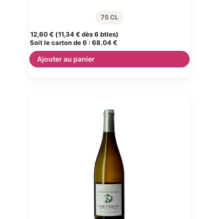
75 CL
12,60
€
(
11,34
€
dès 6 btles)
Soit le carton de 6 :
68.04 €
Ajouter au panier