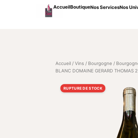
Aller au contenu
Accueil
Boutique
Nos Services
Nos Uni
Accueil
/
Vins
/
Bourgogne
/
Bourgogn
BLANC DOMAINE GERARD THOMAS 2
RUPTURE DE STOCK