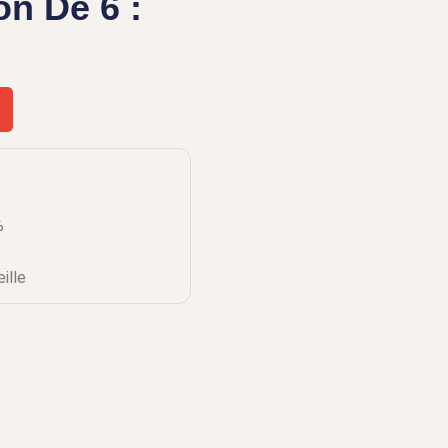
on De 6 :
%
ille