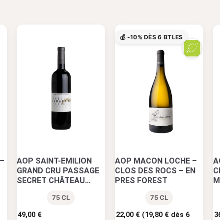
💰 -10% DÈS 6 BTLES
–
AOP SAINT-EMILION
AOP MACON LOCHE –
A
GRAND CRU PASSAGE
CLOS DES ROCS – EN
C
SECRET CHÂTEAU
PRES FOREST
M
LAMARTRE
R
75 CL
75 CL
49,00
€
22,00
€
(
19,80
€
dès 6
3