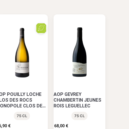
OP POUILLY LOCHE
AOP GEVREY
LOS DES ROCS
CHAMBERTIN JEUNES
ONOPOLE CLOS DES
ROIS LEGUELLEC
OCS
75 CL
75 CL
6,90
€
68,00
€