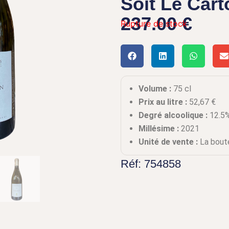
Soit Le Cart
237.00 €
Rupture de stock
Volume :
75 cl
Prix au litre :
52,67
€
Degré alcoolique :
12.5
Millésime :
2021
Unité de vente :
La boute
Réf: 754858