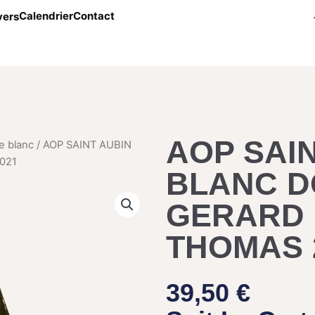
Calendrier
Contact
vers
AOP SAI
e blanc
/ AOP SAINT AUBIN
021
BLANC D
GERARD
THOMAS 
39,50
€