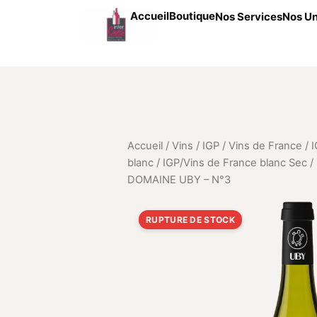
Aller au contenu
Accueil
Boutique
Nos Services
Nos Un
Accueil
/
Vins
/
IGP / Vins de France
/
I
blanc
/
IGP/Vins de France blanc Sec
/
DOMAINE UBY – N°3
RUPTURE DE STOCK