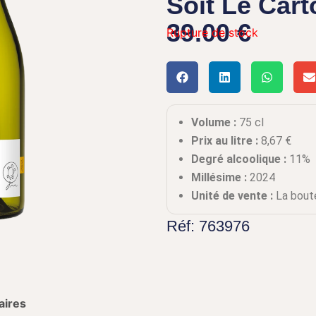
Soit Le Cart
39.00 €
Rupture de stock
Volume :
75 cl
Prix au litre :
8,67
€
Degré alcoolique :
11%
Millésime :
2024
Unité de vente :
La boute
Réf: 763976
aires