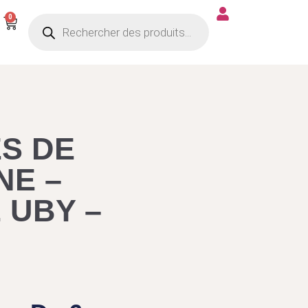
Recherche de produits
0
Panier
ES DE
E –
 UBY –