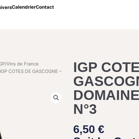
Calendrier
Contact
ivers
IGP COT
GP/Vins de France
 IGP COTES DE GASCOGNE –
GASCOGN
DOMAINE
N°3
6,50
€